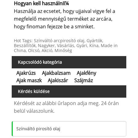
Hogyan kell használniï¼
Használja az ecsetet, hogy ujjaival vigye fel a
megfelelő mennyiségű terméket az arcára,
hogy finoman fejezze be a sminket.
Hot Tags: Színváltó arcpirosító olaj, Gyártók,
Beszállítók, Nagyker, Vásárlás, Gyári, Kína, Made in
China, Olcsó, Akció, Minőség
Kapcsolódó kategória
Ajakrúzs
Ajakbalzsam
Ajakfény
Ajak maszk
Ajakiszár
Szájmáz
Kérdés küldése
Kérdését az alábbi űrlapon adja meg. 24 órán
belül válaszolunk.