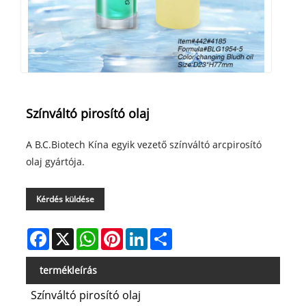
Színváltó pirosító olaj
A B.C.Biotech Kína egyik vezető színváltó arcpirosító
olaj gyártója.
Kérdés küldése
Facebook
X
WhatsApp
Pinterest
LinkedIn
Share
termékleírás
Színváltó pirosító olaj