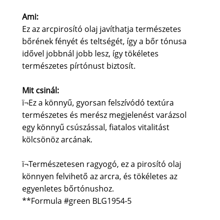
Ami:
Ez az arcpirosító olaj javíthatja természetes
bőrének fényét és teltségét, így a bőr tónusa
idővel jobbnál jobb lesz, így tökéletes
természetes pírtónust biztosít.
Mit csinál:
ï¬Ez a könnyű, gyorsan felszívódó textúra
természetes és merész megjelenést varázsol
egy könnyű csúszással, fiatalos vitalitást
kölcsönöz arcának.
ï¬Természetesen ragyogó, ez a pirosító olaj
könnyen felvihető az arcra, és tökéletes az
egyenletes bőrtónushoz.
**Formula #green BLG1954-5