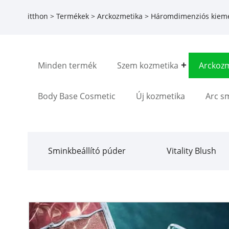
itthon
>
Termékek
>
Arckozmetika
>
Háromdimenziós kiem
Minden termék
Szem kozmetika
Arckozm
Body Base Cosmetic
Új kozmetika
Arc s
Sminkbeállító púder
Vitality Blush