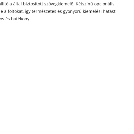
lítója által biztosított szövegkiemelő. Kétszínű opcionális
je a foltokat, így természetes és gyönyörű kiemelési hatást
os és hatékony.