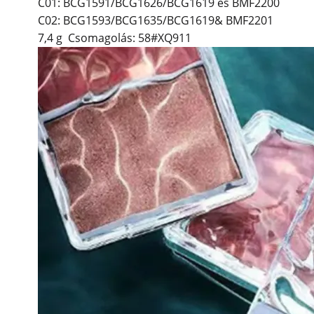
C01: BCG1591/BCG1626/BCG1619 és BMF2200
C02: BCG1593/BCG1635/BCG1619& BMF2201
7,4 g Csomagolás: 58#XQ911