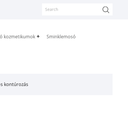
tó kozmetikumok
Sminklemosó
s kontúrozás