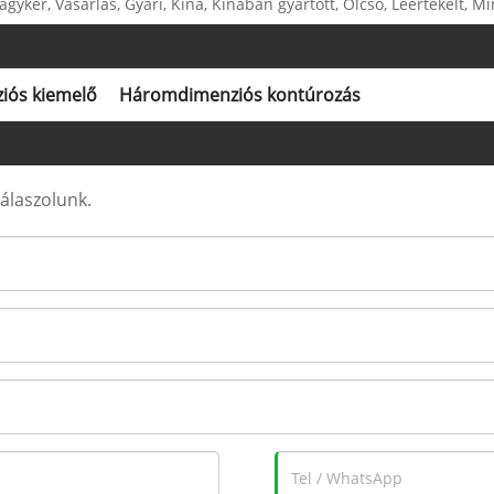
gyker, Vásárlás, Gyári, Kína, Kínában gyártott, Olcsó, Leértékelt, M
iós kiemelő
Háromdimenziós kontúrozás
álaszolunk.