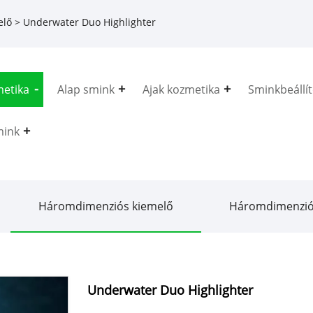
elő
> Underwater Duo Highlighter
etika
Alap smink
Ajak kozmetika
Sminkbeállí
mink
Háromdimenziós kiemelő
Háromdimenzió
Underwater Duo Highlighter