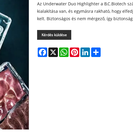
Az Underwater Duo Highlighter a B.C.Biotech szál
kialakítása van, és egymásra rakható, hogy elfed
kelt. Biztonságos és nem mérgező, így biztonság
Kérdés küldése
Facebook
X
WhatsApp
Pinterest
LinkedIn
Share