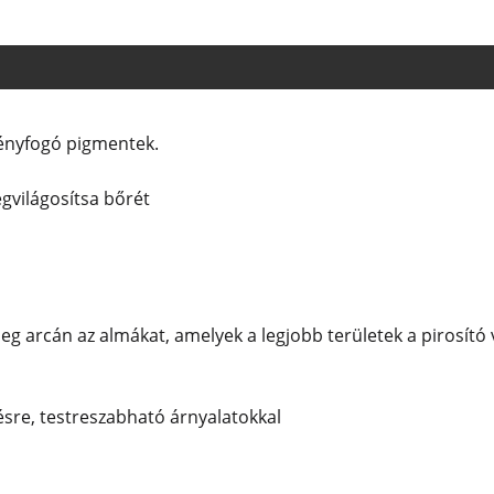
fényfogó pigmentek.
gvilágosítsa bőrét
meg arcán az almákat, amelyek a legjobb területek a pirosít
sre, testreszabható árnyalatokkal